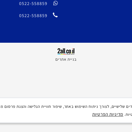
C O N T A C T
artdiego@gmail.com
0522-558859
0522-558859
בניית אתרים