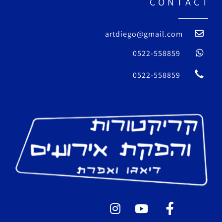
C O N T A C T
artdiego@gmail.com
0522-558859
0522-558859